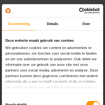
VERHAAL LEZEN
Toestemming
Details
Over
Deze website maakt gebruik van cookies
We gebruiken cookies om content en advertenties te
personaliseren, om functies voor social media te bieden
en om ons websiteverkeer te analyseren. Ook delen we
informatie over uw gebruik van onze site met onze
partners voor social media, adverteren en analyse. Deze
partners kunnen deze gegevens combineren met andere
informatie die u aan ze heeft verstrekt of die ze hebben
Waarom AI geen feature meer
verzameld op basis van uw gebruik van hun services. U
is, maar een organisatielaag
gaat akkoord met onze cookies als u onze website blijft
gebruiken.
Toestemmingsselectie
Noodzakelijk