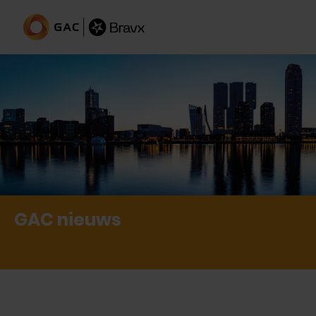
Op de hoogte van alle
nieuwtjes en feitjes
GAC nieuws