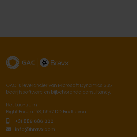
GAC is leverancier van Microsoft Dynamics 365
bedrijfssoftware en bijbehorende consultancy.
Het Luchtruim
Flight Forum 158, 5657 DD Eindhoven
+31 889 686 000
info@bravx.com