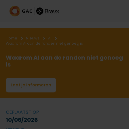
Home
Nieuws
AI
Waarom AI aan de randen niet genoeg is
Waarom AI aan de randen niet genoeg
is
Laat je informeren
GEPLAATST OP
10/06/2026