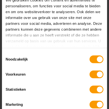
We gebruiken cookies om content en advertenties te
Arthur van Kooij:
Absoluut. Dan moet je keuzes
personaliseren, om functies voor social media te bieden
maken, formaliseren en sturen.
en om ons websiteverkeer te analyseren. Ook delen we
informatie over uw gebruik van onze site met onze
De vraag is niet waar je begint, maar
partners voor social media, adverteren en analyse. Deze
of je bereid bent door te groeien
partners kunnen deze gegevens combineren met andere
informatie die u aan ze heeft verstrekt of die ze hebben
Snelheid versus stabiliteit
verzameld op basis van uw gebruik van hun services. U
gaat akkoord met onze cookies als u onze website blijft
Charon Konings:
Leiders worstelen vaak met de
gebruiken.
Toestemmingsselectie
keuze tussen snelheid en stabiliteit. Hoe kijken jullie
Noodzakelijk
daarnaar?
Voorkeuren
Pieter Vughts:
Het is geen óf-óf. Je moet snelheid
maken in adoptie en experiment, maar stabiliteit
houden in je kern.
Statistieken
Human-in-the-loop blijft belangrijk. Je moet kunnen
herleiden waarom AI iets doet en wie uiteindelijk
Marketing