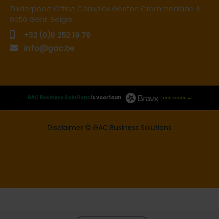
Zuiderpoort Office Complex Gaston Crommenlaan 4
9050 Gent, België
+32 (0)9 252 19 79
info@gac.be
GAC Business Solutions
is voortaan
Lees meer →
Disclaimer
© GAC Business Solutions