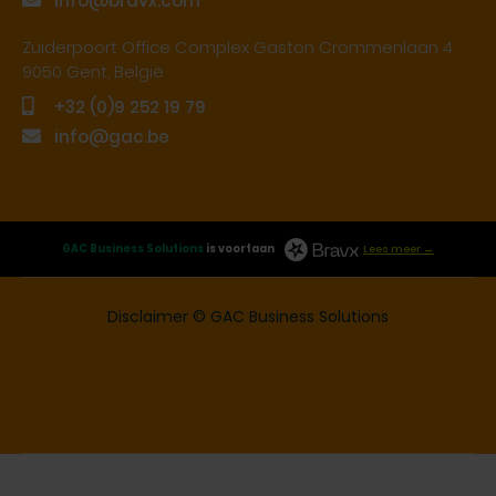
info@bravx.com
Zuiderpoort Office Complex Gaston Crommenlaan 4
9050 Gent, België
+32 (0)9 252 19 79
info@gac.be
GAC Business Solutions
is voortaan
Lees meer →
Disclaimer
© GAC Business Solutions