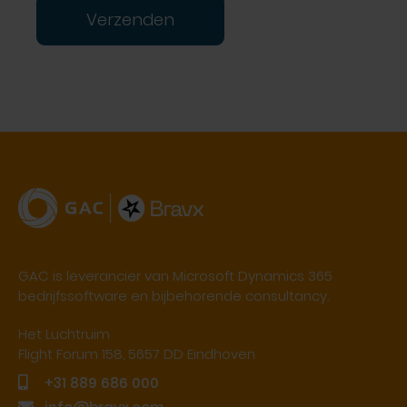
Verzenden
GAC is leverancier van Microsoft Dynamics 365
bedrijfssoftware en bijbehorende consultancy.
Het Luchtruim
Flight Forum 158, 5657 DD Eindhoven
+31 889 686 000