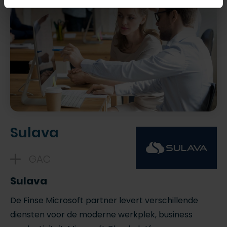
Sulava
GAC
Sulava
De Finse Microsoft partner levert verschillende
diensten voor de moderne werkplek, business