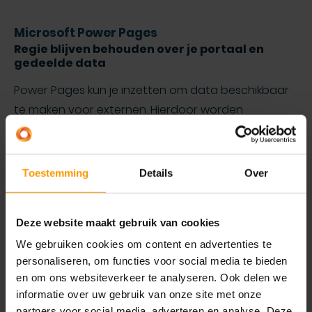
Microsoft Power Pages
Regie blijven behouden over je portaal en
gedeelde data
Power Pages kun je inzetten om data beschikbaar
te maken voor externen. Hierdoor worden
bepaalde processen vereenvoudigd voor jouw
klanten. Denk hierbij aan leveranciers of klanten die
informatie willen opvragen over een order of een
Toestemming
Details
Over
case willen aanmaken of inzien. Door gebruik te
maken van Power Pages heb je zelf in de hand
Deze website maakt gebruik van cookies
welke data toegankelijk wordt gemaakt. Waarbij
We gebruiken cookies om content en advertenties te
voorheen eerst contact gezocht moest worden
personaliseren, om functies voor social media te bieden
met jouw bedrijf, kan de klant nu alles zelf regelen.
en om ons websiteverkeer te analyseren. Ook delen we
informatie over uw gebruik van onze site met onze
partners voor social media, adverteren en analyse. Deze