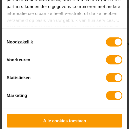
partners kunnen deze gegevens combineren met andere
informatie die u aan ze heeft verstrekt of die ze hebben
verzameld op basis van uw gebruik van hun services. U
gaat akkoord met onze cookies als u onze website blijft
Bouw je eigen portaal
gebruiken.
Toestemmingsselectie
Noodzakelijk
Zonder kennis van programmeren kan iedereen een portaal bouw
Werk met
Voorkeuren
Statistieken
Gerelateerd Power Pages nieuws
Marketing
Alle cookies toestaan