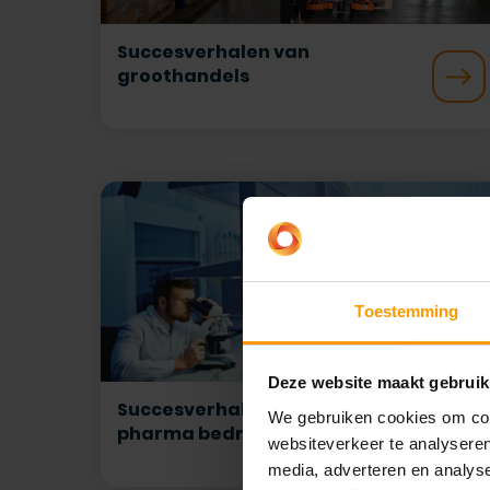
Succesverhalen van
groothandels
Toestemming
Deze website maakt gebruik
Succesverhalen van chemie en
We gebruiken cookies om cont
pharma bedrijven
websiteverkeer te analyseren
media, adverteren en analys