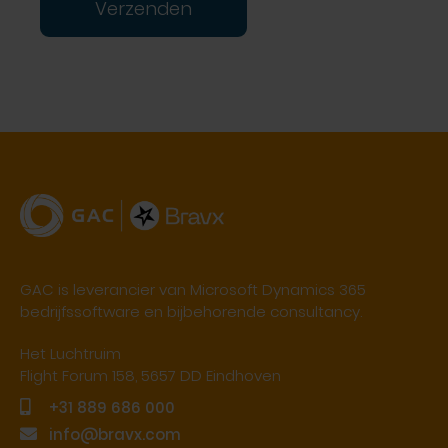
Verzenden
GAC is leverancier van Microsoft Dynamics 365
bedrijfssoftware en bijbehorende consultancy.
Het Luchtruim
Flight Forum 158, 5657 DD Eindhoven
+31 889 686 000
info@bravx.com