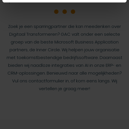
Sparren over ERP software of CRM software?
Zoek je een sparringpartner die kan meedenken over
Digitaal Transformeren? GAC valt onder een selecte
groep van de beste Microsoft Business Application
partners, de Inner Circle. Wij helpen jouw organisatie
met toekomstbestendige bedrijfssoftware. Daarnaast
bieden wij naadloze integraties van AI in onze ERP- en
CRM-oplossingen. Benieuwd naar alle mogelijkheden?
Vul ons contactformulier in, of kom eens langs. Wij
vertellen je graag meer!