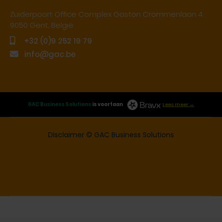
Zuiderpoort Office Complex Gaston Crommenlaan 4
9050 Gent, België
+32 (0)9 252 19 79
info@gac.be
GAC Business Solutions
is voortaan
Lees meer →
Disclaimer
© GAC Business Solutions