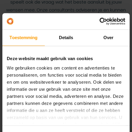
speelt ook de vraag wat het beste aansluit bij jouw
wensen mee. Onze consultants adviseren je en kunnen
in beide gevallen ondersteuning bieden.
Toestemming
Details
Over
Deze website maakt gebruik van cookies
We gebruiken cookies om content en advertenties te
personaliseren, om functies voor social media te bieden
en om ons websiteverkeer te analyseren. Ook delen we
informatie over uw gebruik van onze site met onze
partners voor social media, adverteren en analyse. Deze
partners kunnen deze gegevens combineren met andere
informatie die u aan ze heeft verstrekt of die ze hebben
verzameld op basis van uw gebruik van hun services. U
Development
gaat akkoord met onze cookies als u onze website blijft
Apps en extensions maken de oplossing
gebruiken.