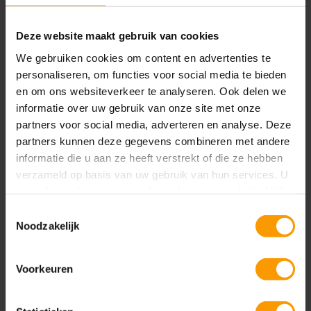
Education365 ondersteunt
Deze website maakt gebruik van cookies
relatiebeheerprocessen voor
onderwijsinstellingen
We gebruiken cookies om content en advertenties te
personaliseren, om functies voor social media te bieden
en om ons websiteverkeer te analyseren. Ook delen we
informatie over uw gebruik van onze site met onze
partners voor social media, adverteren en analyse. Deze
partners kunnen deze gegevens combineren met andere
informatie die u aan ze heeft verstrekt of die ze hebben
verzameld op basis van uw gebruik van hun services. U
gaat akkoord met onze cookies als u onze website blijft
gebruiken.
Toestemmingsselectie
Noodzakelijk
Voorkeuren