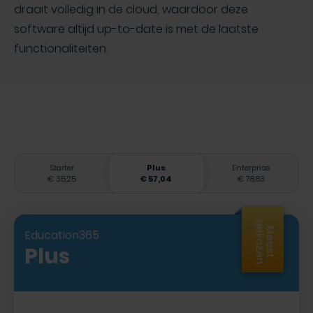
draait volledig in de cloud, waardoor deze
software altijd up-to-date is met de laatste
functionaliteiten.
Starter
Plus
Enterprise
€ 35,25
€ 57,04
€ 78,83
g
n
M
e
e
s
t
e
k
o
z
e
Education365
Plus