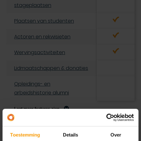
stageplaatsen
Plaatsen van studenten
Actoren en rekwisieten
Wervingsactiviteiten
Lidmaatschappen & donaties
Opleidings- en
arbeidshistorie alumni
Toestemming
Details
Over