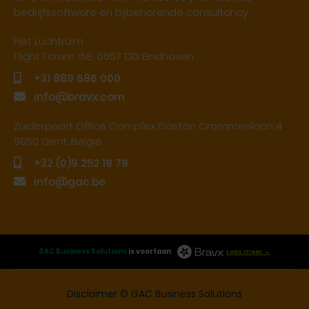
bedrijfssoftware en bijbehorende consultancy.
Het Luchtruim
Flight Forum 158, 5657 DD Eindhoven
+31 889 686 000
info@bravx.com
Zuiderpoort Office Complex Gaston Crommenlaan 4
9050 Gent, België
+32 (0)9 252 19 79
info@gac.be
GAC Business Solutions
is voortaan
Lees meer →
Disclaimer
© GAC Business Solutions