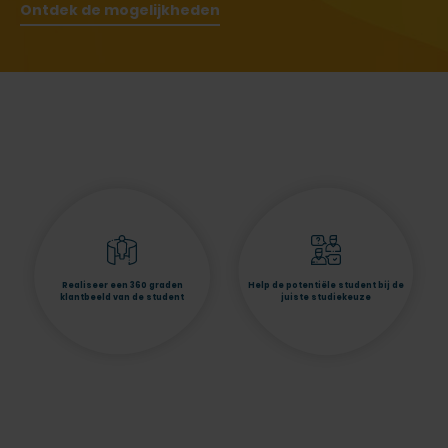
Ontdek de mogelijkheden
Realiseer een 360 graden
Help de potentiële student bij de
klantbeeld van de student
juiste studiekeuze