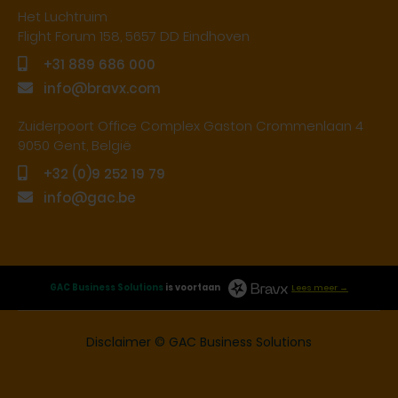
Het Luchtruim
Flight Forum 158, 5657 DD Eindhoven
+31 889 686 000
info@bravx.com
Zuiderpoort Office Complex Gaston Crommenlaan 4
9050 Gent, België
+32 (0)9 252 19 79
info@gac.be
GAC Business Solutions
is voortaan
Lees meer →
Disclaimer
© GAC Business Solutions