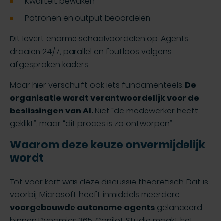
Kwaliteit bewaken
Patronen en output beoordelen
Dit levert enorme schaalvoordelen op. Agents
draaien 24/7, parallel en foutloos volgens
afgesproken kaders.
Maar hier verschuift ook iets fundamenteels.
De
organisatie wordt verantwoordelijk voor de
beslissingen van AI.
Niet “de medewerker heeft
geklikt”, maar “dit proces is zo ontworpen”.
Waarom deze keuze onvermijdelijk
wordt
Tot voor kort was deze discussie theoretisch. Dat is
voorbij. Microsoft heeft inmiddels meerdere
voorgebouwde autonome agents
gelanceerd
binnen Dynamics 365. Copilot Studio maakt het