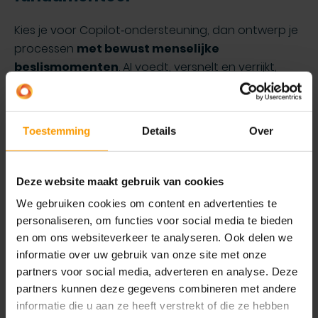
Kies je voor Copilot‑ondersteuning, dan ontwerp je
processen
met bewust menselijke
beslismomenten
. AI voedt, versnelt en verrijkt,
maar elk belangrijk punt blijft een menselijke keuze.
Kies je voor agent‑automatisering, dan ontwerp je
Toestemming
Details
Over
processen voor
uitzonderingsmanagement
. AI
handelt het standaardpad af. De mens bewaakt
de afwijkingen.
Deze website maakt gebruik van cookies
Dat vraagt:
We gebruiken cookies om content en advertenties te
personaliseren, om functies voor social media te bieden
Duidelijke escalatieregels
en om ons websiteverkeer te analyseren. Ook delen we
Transparantie in wat de agent heeft gedaan
informatie over uw gebruik van onze site met onze
partners voor social media, adverteren en analyse. Deze
Monitoring, logging en auditability
partners kunnen deze gegevens combineren met andere
informatie die u aan ze heeft verstrekt of die ze hebben
Een agent zonder zichtbaarheid is geen efficiëntie,