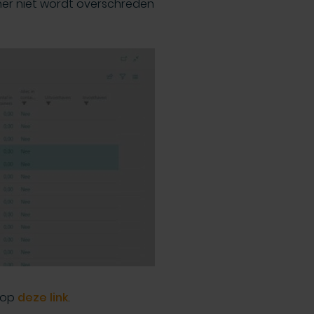
er niet wordt overschreden
n op
deze link
.