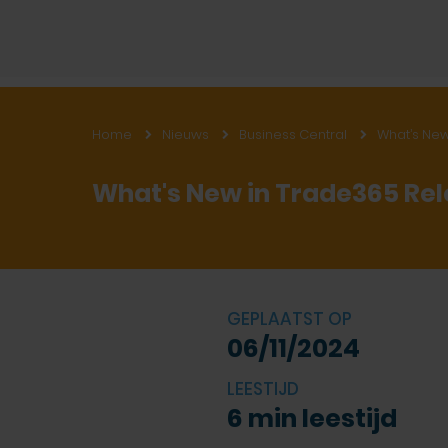
Home
Nieuws
Business Central
What’s Ne
What's New in Trade365 Re
GEPLAATST OP
06/11/2024
LEESTIJD
6 min leestijd