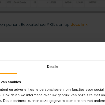
 component Retourbeheer? Klik dan op
deze link
.
n aantal optimalisaties in het financiële proces. Denk bi
cumenten met de werkdatum
ik van (verschillende) BTW instellingen per verzendadr
Details
rstel genereren, rekening houdend met actuele of gemidd
 van cookies
n toegevoegd dat voor verschillende adressen van de lev
ent en advertenties te personaliseren, om functies voor social
jbehorende BTW bedrijfsboekingsgroep kan worden vastg
. Ook delen we informatie over uw gebruik van onze site met on
e. Deze partners kunnen deze gegevens combineren met andere i