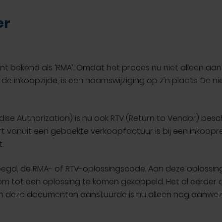
er
 bekend als ‘RMA’. Omdat het proces nu niet alleen aan
 inkoopzijde, is een naamswijziging op z’n plaats. De 
se Authorization) is nu ook RTV (Return to Vendor) bes
t vanuit een geboekte verkoopfactuur is bij een inkoop
.
voegd, de RMA- of RTV-oplossingscode. Aan deze oploss
om tot een oplossing te komen gekoppeld. Het al eerder
 deze documenten aanstuurde is nu alleen nog aanwez