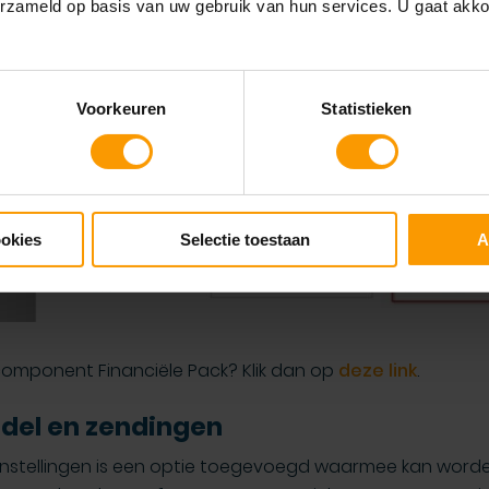
erzameld op basis van uw gebruik van hun services. U gaat akk
Voorkeuren
Statistieken
ookies
Selectie toestaan
A
component Financiële Pack? Klik dan op
deze link
.
ndel en zendingen
l instellingen is een optie toegevoegd waarmee kan word