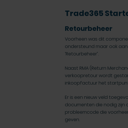
Trade365 Start
Retourbeheer
Voorheen was dit component
ondersteund maar ook aan de
‘Retourbeheer’.
Naast RMA (Return Merchandi
verkoopretour wordt gestar
inkoopfactuur het startpunt
Er is een nieuw veld toege
documenten die nodig zijn 
probleemcode die voorheen
geven.