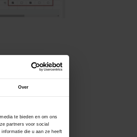
jvoorbeeld aan:
es in verkoopdocumenten
Over
elde inkoopprijs
erancier een afwijkend BTW
 media te bieden en om ons
elegd.
ze partners voor social
nformatie die u aan ze heeft