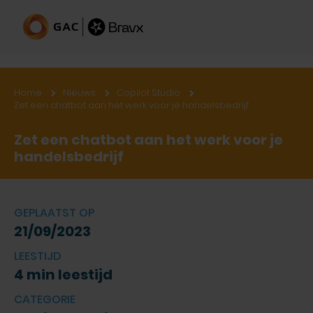
Home
Nieuws
Copilot Studio
Zet een chatbot aan het werk voor je handelsbedrijf
Zet een chatbot aan het werk voor je
handelsbedrijf
GEPLAATST OP
21/09/2023
LEESTIJD
4 min leestijd
CATEGORIE