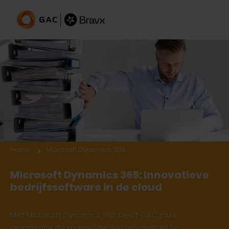
Microsoft bedrijfssoftware
Home
Microsoft Dynamics 365
Microsoft Dynamics 365: Innovatieve
bedrijfssoftware in de cloud
Met Microsoft Dynamics 365 biedt GAC jouw
organisatie de mogelijkheden om digitaal te