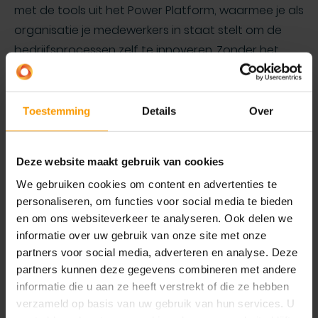
met de tools uit het Power Platform, waarmee je als
organisatie je medewerkers in staat stelt om de
bedrijfsprocessen zelf te innoveren. Zonder het
gebruik van code. Of het nu gaat om het verkrijgen
van slimme inzichten met Power BI, het
automatiseren van processen over de
Toestemming
Details
Over
verschillende applicaties heen met Power
Automate of het bouwen van mobiele apps met
Deze website maakt gebruik van cookies
Power Apps. Het Power Platform heeft de
We gebruiken cookies om content en advertenties te
mogelijkheid om jouw bedrijfsspecifieke processen
personaliseren, om functies voor social media te bieden
volledig te digitaliseren zonder
en om ons websiteverkeer te analyseren. Ook delen we
maatwerkoplossingen.
informatie over uw gebruik van onze site met onze
partners voor social media, adverteren en analyse. Deze
Lees meer over Power Apps
partners kunnen deze gegevens combineren met andere
informatie die u aan ze heeft verstrekt of die ze hebben
verzameld op basis van uw gebruik van hun services. U