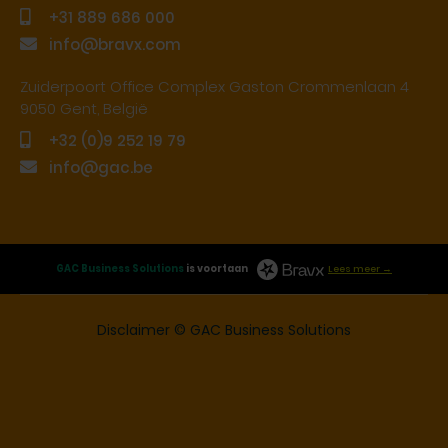
+31 889 686 000
info@bravx.com
Zuiderpoort Office Complex Gaston Crommenlaan 4
9050 Gent, België
+32 (0)9 252 19 79
info@gac.be
GAC Business Solutions
is voortaan
Lees meer →
Disclaimer
© GAC Business Solutions