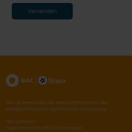
Verzenden
GAC is leverancier van Microsoft Dynamics 365
bedrijfssoftware en bijbehorende consultancy.
Het Luchtruim
Flight Forum 158, 5657 DD Eindhoven