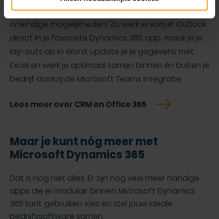
je favoriete Microsoft 365 applicaties. Dit biedt
oneindige mogelijkheden! Zo werk je vanuit Outlook
direct in je favoriete Dynamics 365 app, maak je je
lay-outs op in Word, update je je gegevens met
Excel en werk je optimaal samen binnen én buiten je
bedrijf dankzij de Microsoft Teams integratie.
Lees meer over CRM en Office 365
Maar je kunt nóg meer met
Microsoft Dynamics 365
Dat is nog niet alles. Er zijn nog veel meer handige
apps die je modulair binnen Microsoft Dynamics
365 kunt gebruiken. Kies en stel jouw ideale
bedrijfssoftware samen.