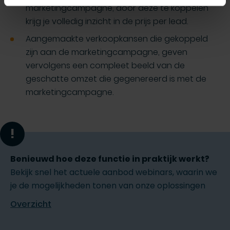
marketingcampagne, door deze te koppelen
krijg je volledig inzicht in de prijs per lead.
Aangemaakte verkoopkansen die gekoppeld
zijn aan de marketingcampagne, geven
vervolgens een compleet beeld van de
geschatte omzet die gegenereerd is met de
marketingcampagne.
!
Benieuwd hoe deze functie in praktijk werkt?
Bekijk snel het actuele aanbod webinars, waarin we
je de mogelijkheden tonen van onze oplossingen
Overzicht