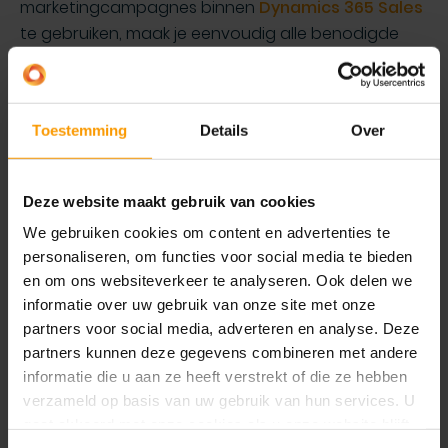
marketingcampagnes binnen
Dynamics 365 Sales
te gebruiken, maak je eenvoudig alle benodigde
taken aan die moeten gebeuren. Zo borg je
eenvoudig de voortgang en kun je ook grip houden
op het gealloceerde marketingbudget. Van
Toestemming
Details
Over
plannen en, uitvoering tot follow-up; je borgt het in
een marketingcampagne. Zo koppel je uiteindelijk
eenvoudig de reacties, om inzicht te krijgen in
Deze website maakt gebruik van cookies
potentiële klanten of verkoopkansen.
We gebruiken cookies om content en advertenties te
Plan al je marketingcampagnes vanuit
personaliseren, om functies voor social media te bieden
en om ons websiteverkeer te analyseren. Ook delen we
Dynamics 365 Sales
informatie over uw gebruik van onze site met onze
Voeg gerelateerde contactmomenten en
partners voor social media, adverteren en analyse. Deze
acties toe aan de tijdlijn van de campagne.
partners kunnen deze gegevens combineren met andere
Direct inzicht of de geplande activiteiten zijn
informatie die u aan ze heeft verstrekt of die ze hebben
verzameld op basis van uw gebruik van hun services. U
afgerond of extra aandacht vereisen.
gaat akkoord met onze cookies als u onze website blijft
Maak gebruik van (meerdere) marketinglijsten,