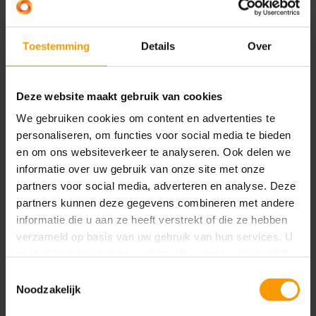
Toestemming
Details
Over
3. Power Automate: Automatiseren van
Werkstromen
Power Automate, voorheen bekend
als Microsoft Flow, stelt je in staat om repetitieve
Deze website maakt gebruik van cookies
taken en processen te automatiseren door
We gebruiken cookies om content en advertenties te
verschillende applicaties en services aan elkaar te
personaliseren, om functies voor social media te bieden
koppelen. Je kunt bijvoorbeeld automatische
en om ons websiteverkeer te analyseren. Ook delen we
meldingen instellen, gegevens van de ene naar de
informatie over uw gebruik van onze site met onze
andere applicatie laten stromen of complexere
partners voor social media, adverteren en analyse. Deze
goedkeuringsprocessen opzetten. Dit verhoogt de
partners kunnen deze gegevens combineren met andere
informatie die u aan ze heeft verstrekt of die ze hebben
efficiëntie en vermindert de kans op menselijke
verzameld op basis van uw gebruik van hun services. U
fouten.
gaat akkoord met onze cookies als u onze website blijft
gebruiken.
Toestemmingsselectie
Noodzakelijk