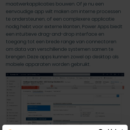
maatwerkapplicaties bouwen. Of je nu een
eenvoudige app wilt maken om interne processen
te ondersteunen, of een complexere applicatie
nodig hebt voor externe klanten, Power Apps biedt
een intuïtieve drag-and-drop interface en
toegang tot een brede range van connectoren
om data van verschillende systemen samen te
brengen. Deze apps kunnen zowel op desktop als
mobiele apparaten worden gebruikt.