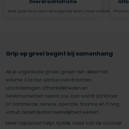
Overdrachtsfrictie
Uit
Werk gaat door naar het volgende team, maar context, afspraken o
Processe
Grip op groei begint bij samenhang
Als je organisatie groeit, groeit niet alleen het
volume. Ook het aantal overdrachten,
uitzonderingen, afhankelijkheden en
beslismomenten neemt toe. Dan wordt zichtbaar
of commercie, service, operatie, finance en IT nog
vanuit dezelfde klantwerkelijkheid werken.
Meer capaciteit helpt tijdelijk, maar lost de oorzaak