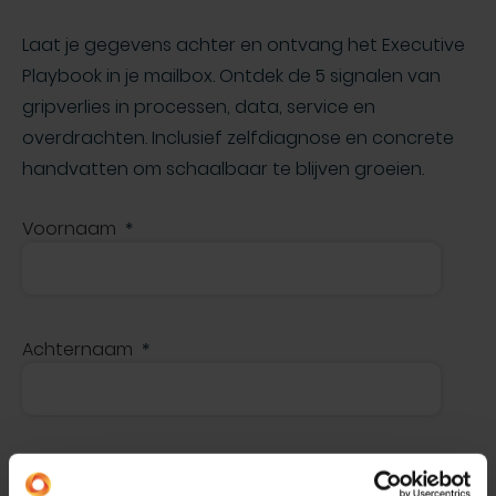
Laat je gegevens achter en ontvang het Executive
Playbook in je mailbox. Ontdek de 5 signalen van
gripverlies in processen, data, service en
overdrachten. Inclusief zelfdiagnose en concrete
handvatten om schaalbaar te blijven groeien.
Voornaam
Achternaam
Zakelijk e-mailadres