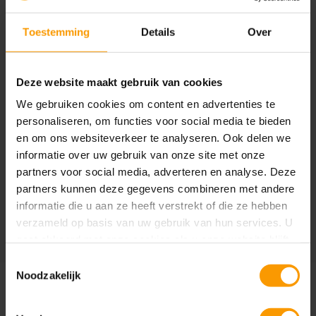
Toestemming
Details
Over
Bedrijfsnaam
Deze website maakt gebruik van cookies
We gebruiken cookies om content en advertenties te
personaliseren, om functies voor social media te bieden
Ik word graag op de hoogte gehouden van de
en om ons websiteverkeer te analyseren. Ook delen we
laatste ontwikkelingen en trends via de nieuwsbrief
van GAC.
informatie over uw gebruik van onze site met onze
partners voor social media, adverteren en analyse. Deze
partners kunnen deze gegevens combineren met andere
informatie die u aan ze heeft verstrekt of die ze hebben
Verstuur aanvraag
verzameld op basis van uw gebruik van hun services. U
gaat akkoord met onze cookies als u onze website blijft
gebruiken.
Toestemmingsselectie
Noodzakelijk