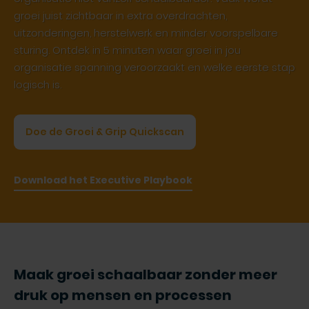
groei juist zichtbaar in extra overdrachten,
uitzonderingen, herstelwerk en minder voorspelbare
sturing. Ontdek in 5 minuten waar groei in jou
organisatie spanning veroorzaakt en welke eerste stap
logisch is.
Doe de Groei & Grip Quickscan
Download het Executive Playbook
Maak groei schaalbaar zonder meer
druk op mensen en processen