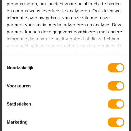
melding (chat, SMS) een sessie starten. Ieder nieuw
personaliseren, om functies voor social media te bieden
verzoek dat wordt geaccepteerd is zichtbaar en
en om ons websiteverkeer te analyseren. Ook delen we
blijft zichtbaar in de overzichtspagina. Met behulp
informatie over uw gebruik van onze site met onze
van sneltoetsen kan snel door het scherm
partners voor social media, adverteren en analyse. Deze
partners kunnen deze gegevens combineren met andere
genavigeerd worden en kan de service
informatie die u aan ze heeft verstrekt of die ze hebben
medewerker eenvoudig de juiste toepassing
verzameld op basis van uw gebruik van hun services. U
raadplegen om de klant snel en goed te helpen.
gaat akkoord met onze cookies als u onze website blijft
Wanneer tussen sessies wordt geschakeld blijven
gebruiken.
Toestemmingsselectie
niet-opgeslagen wijzigingen zichtbaar waardoor je
Noodzakelijk
servicemedewerker aan de aanvraag kan blijven
werken.
Voorkeuren
Gelijktijdig meerdere sessies afhandelen zonder
de klantcontext en -gegevens te verliezen
Statistieken
In een overzichtelijk paneel heb je inzicht in
details van de klant, zoals contactpersoon- of
Marketing
accountnaam, case en gesprekssamenvatting,
de slimme assistent die je vergelijkbare cases of