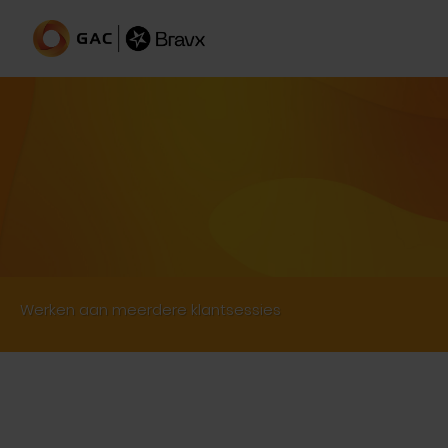
Ondersteuning van meerdere
sessies
Werken aan meerdere klantsessies