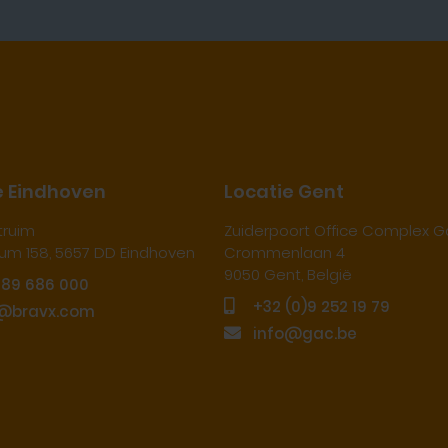
e Eindhoven
Locatie Gent
truim
Zuiderpoort Office Complex G
orum 158, 5657 DD Eindhoven
Crommenlaan 4
9050 Gent, België
889 686 000
+32 (0)9 252 19 79
@bravx.com
info@gac.be