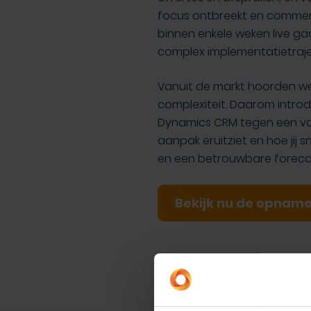
focus ontbreekt en commerci
binnen enkele weken live g
complex implementatietraje
Vanuit de markt hoorden we
complexiteit. Daarom intro
Dynamics CRM tegen een vast
aanpak eruitziet en hoe jij 
en een betrouwbare foreca
Bekijk nu de opnam
10.00
11.00
GO! CRM: S