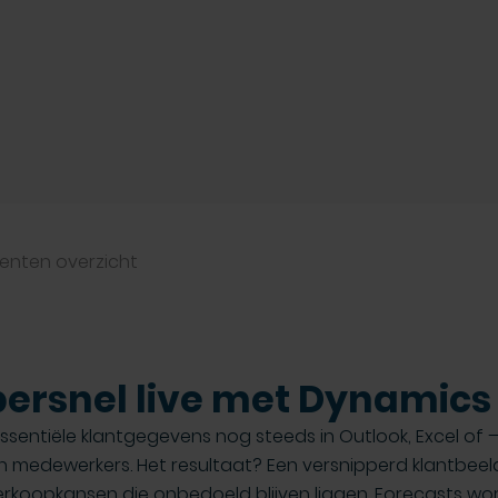
enten overzicht
ersnel live met Dynamics
ssentiële klantgegevens nog steeds in Outlook, Excel of 
an medewerkers. Het resultaat? Een versnipperd klantbeel
verkoopkansen die onbedoeld blijven liggen. Forecasts w