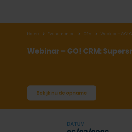
Home
Evenementen
CRM
Webinar – GO! C
Webinar – GO! CRM: Supers
Bekijk nu de opname
DATUM