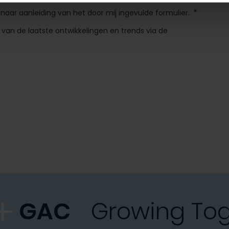
naar aanleiding van het door mij ingevulde formulier.
van de laatste ontwikkelingen en trends via de
GAC
Growing To