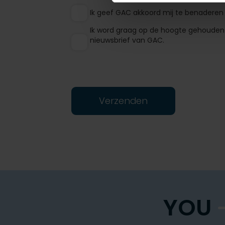
Ik geef GAC akkoord mij te benaderen 
Ik word graag op de hoogte gehouden 
nieuwsbrief van GAC.
Verzenden
YOU