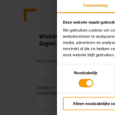
Toestemming
Deze website maakt gebruik
We gebruiken cookies om cont
Webinar terugkijken - GO
websiteverkeer te analyseren
Supersnel live met Dynam
media, adverteren en analys
verstrekt of die ze hebben v
onze website blijft gebruiken.
Voornaam
Toestemmingsselectie
Noodzakelijk
Zakelijk e-
mailadres
Alleen noodzakelijke c