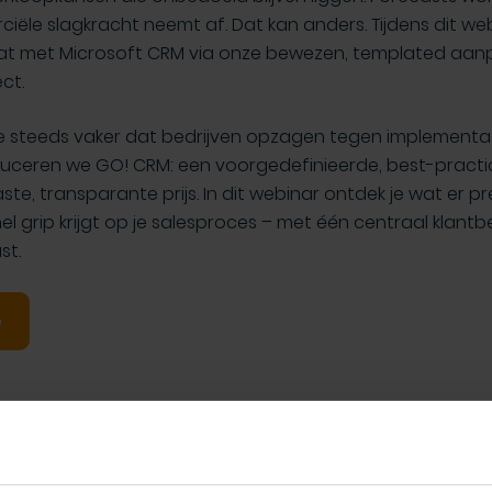
ële slagkracht neemt af. Dat kan anders. Tijdens dit web
aat met Microsoft CRM via onze bewezen, templated aan
ct.
 steeds vaker dat bedrijven opzagen tegen implementat
duceren we GO! CRM: een voorgedefinieerde, best-practic
e, transparante prijs. In dit webinar ontdek je wat er pr
snel grip krijgt op je salesproces – met één centraal klant
st.
e
upersnel live met Dynamics 365 CRM!