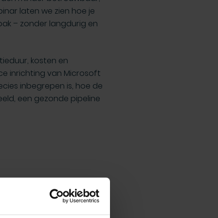
inar laten we zien hoe je
pak – zonder langdurig en
ieduur, kosten en
e inrichting van Microsoft
ecies inbegrepen is, hoe de
beeld, een gezonde pipeline