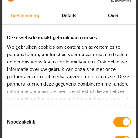
Toestemming
Details
Over
Deze website maakt gebruik van cookies
We gebruiken cookies om content en advertenties te
Wie adviseert de adviseurs?
personaliseren, om functies voor social media te bieden
en om ons websiteverkeer te analyseren. Ook delen we
informatie over uw gebruik van onze site met onze
Klanten komen naar je toe voor
advies
. Voor jouw
partners voor social media, adverteren en analyse. Deze
mensen is het belangrijk om eenvoudig
informatie
partners kunnen deze gegevens combineren met andere
te kunnen achterhalen. Kies ervoor om
informatie die u aan ze heeft verstrekt of die ze hebben
verschillende bronnen
samen te brengen en rust
verzameld op basis van uw gebruik van hun services. U
gaat akkoord met onze cookies als u onze website blijft
je mensen uit met tooling om snel ter zake te
gebruiken.
komen.
Toestemmingsselectie
Noodzakelijk
Zet
Power BI
in. Dan kunnen jouw consultants
antwoord uit complexe gegevens halen.