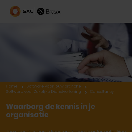
Consultancy
Home
Software voor jouw branche
Software voor Zakelijke Dienstverlening
Consultancy
Waarborg de kennis in je
organisatie
Jouw corebusiness draait om kennis en informatie. Hoe