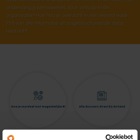
ondervang jij kennisverlies door verloop in de
organisatie? Hoe hou je overzicht in een wereld waar
75% van alle informatie uit ongestructureerde data
bestaat?
Doe je voordeel met toegankelijke BI
Alle dossiers direct bij de hand