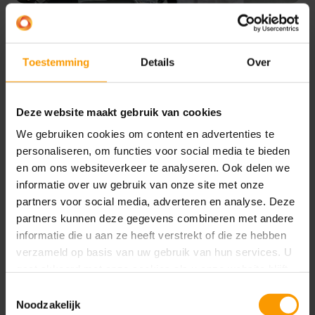
Efficiënt werken in de zorg
Beheer de verrekening van hulpmiddelenzorg
Toestemming
Details
Over
De verrekening van hulpmiddelen wijkt doorgaans
af van standaard verkopen. Ze worden vaak
Deze website maakt gebruik van cookies
uitgeleend of verhuurd voor een bepaalde
We gebruiken cookies om content en advertenties te
periode, tegen een specifieke
personaliseren, om functies voor social media te bieden
vergoedingsstructuur en coderingen. De variaties
en om ons websiteverkeer te analyseren. Ook delen we
zijn groot en afhankelijk van de debiteur.
informatie over uw gebruik van onze site met onze
partners voor social media, adverteren en analyse. Deze
Zorgverzekeraars, zorgkantoren, zorginstellingen of
partners kunnen deze gegevens combineren met andere
gemeenten… De wet- en regelgeving verschilt.
informatie die u aan ze heeft verstrekt of die ze hebben
Patiënten kunnen van zorgverzekeraar of
verzameld op basis van uw gebruik van hun services. U
gemeente wisselen, een andere indicatie krijgen of
gaat akkoord met onze cookies als u onze website blijft
overlijden.
gebruiken.
Toestemmingsselectie
Noodzakelijk
Het ondersteunen en goed kunnen bewaken van