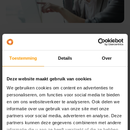
Verrijk je bedrijfsanalyses
De juiste inzichten op het juiste moment
Je wil écht goed inzicht in je bedrijfsprocessen.
Toestemming
Details
Over
Zodat je ze kan bewaken, maar ook de juiste keuzes
kan maken. Voor zorgkosten zijn specifieke
Deze website maakt gebruik van cookies
vereisten verbonden aan dit inzicht. Denk daarbij
We gebruiken cookies om content en advertenties te
aan de marge per behandeling, per cliënt. Wanneer
personaliseren, om functies voor social media te bieden
je goed inzicht hebt in zorgkosten, kan je deze data
en om ons websiteverkeer te analyseren. Ook delen we
gebruiken om de meest toegepaste oplossing per
informatie over uw gebruik van onze site met onze
soort behandeling vast te stellen. Mede daardoor
partners voor social media, adverteren en analyse. Deze
kun je met minder artikelen en tegen lagere kosten,
partners kunnen deze gegevens combineren met andere
informatie die u aan ze heeft verstrekt of die ze hebben