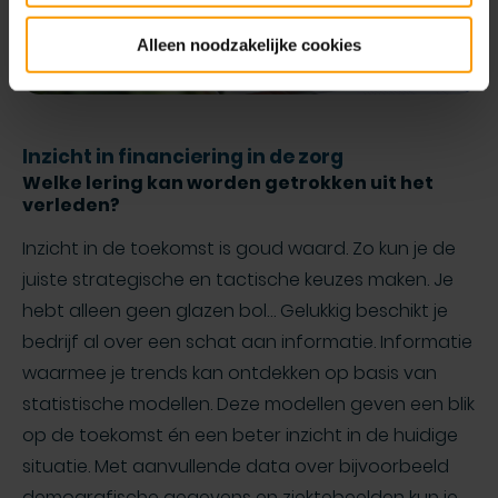
Alleen noodzakelijke cookies
Inzicht in financiering in de zorg
Welke lering kan worden getrokken uit het
verleden?
Inzicht in de toekomst is goud waard. Zo kun je de
juiste strategische en tactische keuzes maken. Je
hebt alleen geen glazen bol… Gelukkig beschikt je
bedrijf al over een schat aan informatie. Informatie
waarmee je trends kan ontdekken op basis van
statistische modellen. Deze modellen geven een blik
op de toekomst én een beter inzicht in de huidige
situatie. Met aanvullende data over bijvoorbeeld
demografische gegevens en ziektebeelden kun je