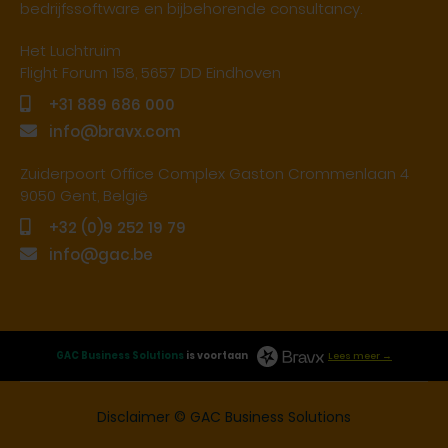
bedrijfssoftware en bijbehorende consultancy.
Het Luchtruim
Flight Forum 158, 5657 DD Eindhoven
+31 889 686 000
info@bravx.com
Zuiderpoort Office Complex Gaston Crommenlaan 4
9050 Gent, België
+32 (0)9 252 19 79
info@gac.be
GAC Business Solutions
is voortaan
Lees meer →
Disclaimer
© GAC Business Solutions