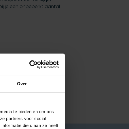
bij je een onbeperkt aantal
oudige opzet van Power
e mogelijkheid tot het
uiste mensen in huis om te
ken van de Power Apps.
Over
 media te bieden en om ons
ze partners voor social
nformatie die u aan ze heeft