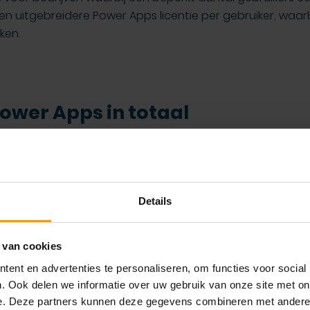
een uitgebreidere Power Apps licentie per gebruiker, waar
ken.
ower Apps in totaal
len de Power Apps gebouwd moeten worden. Door de eenv
jven dit zelfstandig doen. GAC Business Solutions biedt d
 uitgebreide of complexere vraagstukken, hebben we de j
 jouw business case. Daarnaast ondersteuning bij het ma
Details
 van cookies
ent en advertenties te personaliseren, om functies voor social
elde vragen
. Ook delen we informatie over uw gebruik van onze site met on
e. Deze partners kunnen deze gegevens combineren met andere i