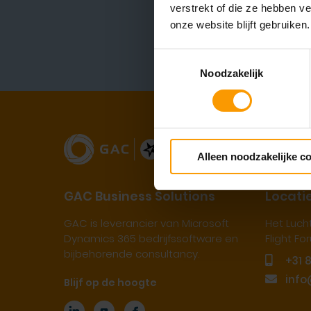
verstrekt of die ze hebben v
YOU
onze website blijft gebruiken.
Toestemmingsselectie
Noodzakelijk
Alleen noodzakelijke c
GAC Business Solutions
Locati
GAC is leverancier van Microsoft
Het Luch
Dynamics 365 bedrijfssoftware en
Flight F
bijbehorende consultancy.
+31 
info
Blijf op de hoogte