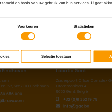
erzameld op basis van uw gebruik van hun services. U gaat akk
GAC
Growing To
Voorkeuren
Statistieken
ookies
Selectie toestaan
A
e Eindhoven
Locatie Gent
truim
Zuiderpoort Office Complex G
orum 158, 5657 DD Eindhoven
Crommenlaan 4
9050 Gent, België
889 686 000
+32 (0)9 252 19 79
@bravx.com
info@gac.be