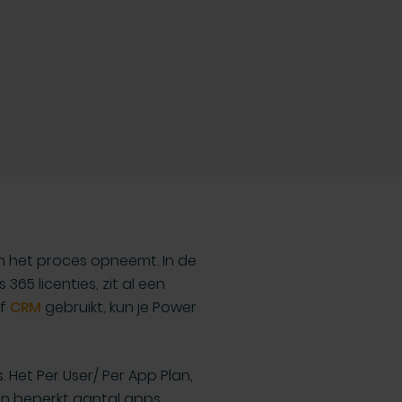
en het proces opneemt. In de
365 licenties, zit al een
f
CRM
gebruikt, kun je Power
 Het Per User/ Per App Plan,
een beperkt aantal apps