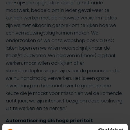
een-op-een upgrade inclusief al het oude
maatwerk, bedoeld om in ieder geval weer te
kunnen werken met de nieuwste versie. Inmiddels
zijn we met elkaar in gesprek om te kijken hoe we
een vernieuwingsslag kunnen maken. We
onderzoeken of we onze webshop ook via GAC
laten lopen en we willen waarschijnlijk naar de
SaaS/Cloudversie. We geloven in (meer) digitaal
werken, maar willen ook kijken of er
standaardoplossingen zijn voor de processen die
we nu handmatig verwerken. Het is een grote
investering om helemaal over te gaan, en een
keuze die je maakt voor misschien wel de komende
acht jaar, we zijn intensief bezig om deze beslissing
uit te werken en te nemen.”
Automatisering als hoge prioriteit
Binnen XA Document Solutions staat