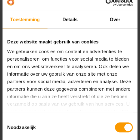
automatisering hoog op de strategische agenda.
“Wij zijn een IT-dienstverlener en zien zonder meer
Toestemming
Details
Over
het voordeel in van processen digitaliseren. Denk
bijvoorbeeld aan dubbel invoerwerk of
herhaalwerk: dat moet er gewoon uit. Dat levert je
Deze website maakt gebruik van cookies
op twee terreinen winst op. Enerzijds kun je hierdoor
We gebruiken cookies om content en advertenties te
met minder mensen meer doen; anderzijds wordt
personaliseren, om functies voor social media te bieden
het werk er voor medewerkers leuker en
en om ons websiteverkeer te analyseren. Ook delen we
uitdagender op. Want dit soort type
informatie over uw gebruik van onze site met onze
werkzaamheden zijn voor mensen vaak vrij saai.
partners voor social media, adverteren en analyse. Deze
Wat dat betreft zijn er aardig wat parallellen te
partners kunnen deze gegevens combineren met andere
trekken tussen onze organisatie en GAC: we lopen
informatie die u aan ze heeft verstrekt of die ze hebben
voorop in de digitalisering en zijn allebei koploper. Ik
verzameld op basis van uw gebruik van hun services. U
denk dat dat ook maakt dat het extra prettig
gaat akkoord met onze cookies als u onze website blijft
gebruiken.
samenwerken is.”
Toestemmingsselectie
Noodzakelijk