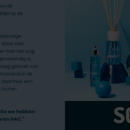
 wordt
ltijd op de
estendige
t klaar met
ker met het oog
genwoordig al
graag gebruik van
rkaanbod in de
m daarmee een
de home-
 die we hebben
van GAC."