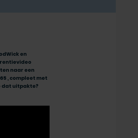
oodWick en
ferentievideo
kten naar een
65 , compleet met
 dat uitpakte?