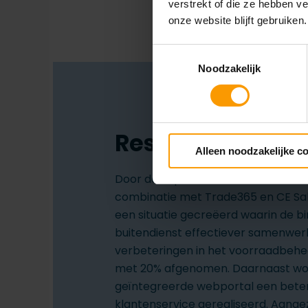
verstrekt of die ze hebben v
onze website blijft gebruiken.
Toestemmingsselectie
Noodzakelijk
Resultaten
Alleen noodzakelijke c
Door de implementatie van Business
combinatie met Trade365 en CE Sa
een situatie gecreëerd waarin de b
buitendienst effectiever samenwer
verbeteringen in het voorraadbehee
met 20% afgenomen. Daarnaast wor
geïntegreerde webportal een beter
klantenservice gerealiseerd. Aangez