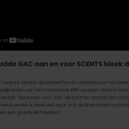
adde GAC aan en voor SCENTS bleek da
 terecht omdat de behoeften en ambities van het bedrij
gelijkheden van het bestaande ERP-systeem. Remon Schaa
 vertelt: “We kozen voor GAC als partner omdat het conta
eerd verliep. Ik denk dat daar ook de Brabantse nuchterhe
n een goede klik hadden.”