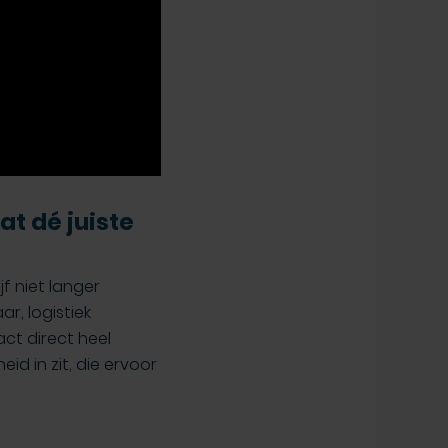
t dé juiste
f niet langer
r, logistiek
ct direct heel
id in zit, die ervoor