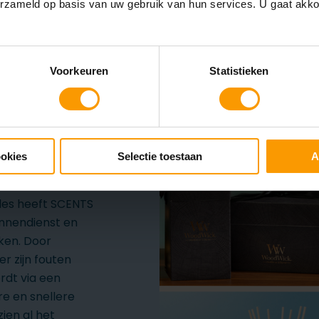
erzameld op basis van uw gebruik van hun services. U gaat akk
Voorkeuren
Statistieken
ookies
Selectie toestaan
A
 Central in
les heeft SCENTS
innendienst en
ken. Door
r zijn fouten
dt via een
e en snellere
ien al het