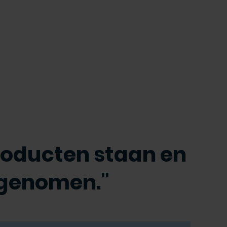
producten staan en
fgenomen."