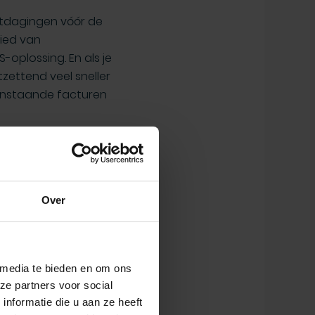
uitdagingen vóór de
ied van
-oplossing. En als je
tzettend veel sneller
penstaande facturen
uwe systeem moest
GAC direct reageren
Over
 ervaren. Vooral
om gefaseerd te
 media te bieden en om ons
delijk bleek die
ze partners voor social
nformatie die u aan ze heeft