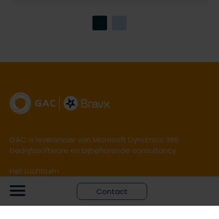
GAC is leverancier van Microsoft Dynamics 365
bedrijfssoftware en bijbehorende consultancy.
Het Luchtruim
Flight Forum 158, 5657 DD Eindhoven
Contact
+31 889 686 000
info@bravx.com