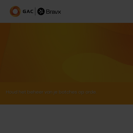
Workflow voor batchstatus
Houd het beheer van je batches op orde.