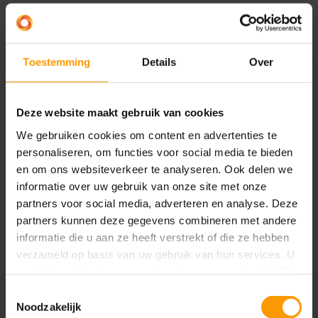
Vorige pagina
Houd het beheer van de batches op orde door hier
Toestemming
Details
Over
regels voor te definiëren. Deze regels kunnen ook
automatisch door Yaveon365 worden
Deze website maakt gebruik van cookies
afgehandeld als voldaan wordt aan een
voorwaarde uit een eerdere workflow stap. De
We gebruiken cookies om content en advertenties te
status van een batch wordt bijvoorbeeld
personaliseren, om functies voor social media te bieden
automatisch aangepast naar “vrijgegeven” zodra
en om ons websiteverkeer te analyseren. Ook delen we
informatie over uw gebruik van onze site met onze
een inspectie binnen de parameters is afgerond.
partners voor social media, adverteren en analyse. Deze
Verkeerslichtregels om visueel inzicht te krijgen
partners kunnen deze gegevens combineren met andere
over de status van de batch
informatie die u aan ze heeft verstrekt of die ze hebben
verzameld op basis van uw gebruik van hun services. U
Regels voor het boeken van gewijzigde
gaat akkoord met onze cookies als u onze website blijft
batchinformatie
gebruiken.
Toestemmingsselectie
Toewijzingsregels om visueel inzicht te krijgen in
Noodzakelijk