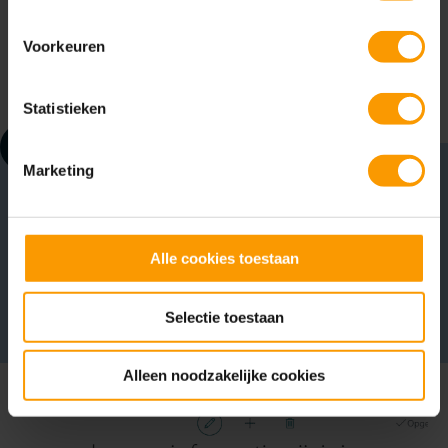
verplichte batchinformatie
Regels om het gebruik van hetzelfde lot af te
Voorkeuren
dwingen
Statistieken
!
Marketing
Webinar
Benieuwd hoe deze functie in praktijk werkt? Bekijk
snel het actuele aanbod webinars, waarin we je de
Alle cookies toestaan
mogelijkheden tonen van onze oplossingen!
Webinar overzicht
Selectie toestaan
Alleen noodzakelijke cookies