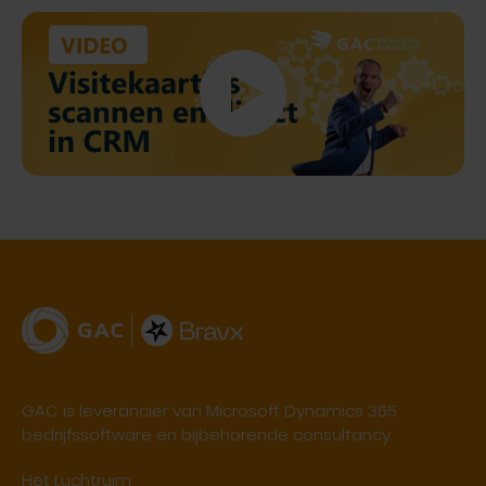
GAC is leverancier van Microsoft Dynamics 365
bedrijfssoftware en bijbehorende consultancy.
Het Luchtruim