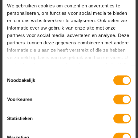
om snel de informatie op een visitekaartje om te
We gebruiken cookies om content en advertenties te
zetten naar data op een contactpersoon in je CRM
personaliseren, om functies voor social media te bieden
systeem. De juiste velden worden gevuld op een
en om ons websiteverkeer te analyseren. Ook delen we
contactpersoon en je draagt direct bij aan het
informatie over uw gebruik van onze site met onze
opbouwen van het 360° klantbeeld.
partners voor social media, adverteren en analyse. Deze
partners kunnen deze gegevens combineren met andere
Beschikbaar in de mobiele app en web app van
informatie die u aan ze heeft verstrekt of die ze hebben
Dynamics 365 sales
verzameld op basis van uw gebruik van hun services. U
gaat akkoord met onze cookies als u onze website blijft
Automatisch contactpersonen aanmaken
gebruiken.
Toestemmingsselectie
Automatisch leads aanmaken
Noodzakelijk
Ingebouwde Artificiële intelligentie zorgt ervoor
dat de juiste velden bij een contactpersoon of
Voorkeuren
lead gevuld worden
Zeer laagdrempelig gebruik waardoor het
Statistieken
aantal geregistreerde contactpersonen zeer
snel zullen groeien
Marketing