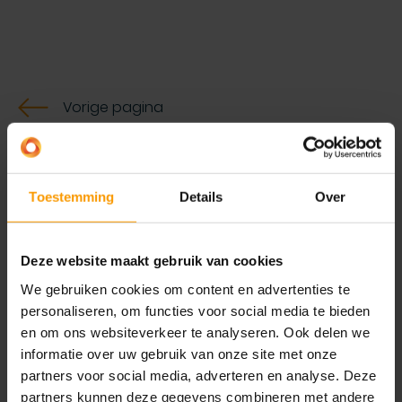
Vorige pagina
Hiermee kunnen één of meerdere vaste
leveringsdatums voor een klant op een order
worden gezet. Klanten kunnen op vaste dagen
Toestemming
Details
Over
geleverd krijgen. Op basis van deze leveringsdag bij
de klant wordt teruggerekend op welke dag de
goederen moeten worden verzonden
Deze website maakt gebruik van cookies
(verzendingsdatum). Dit wordt vastgesteld aan de
We gebruiken cookies om content en advertenties te
hand van kalenders, de afhandelingsduur van het
personaliseren, om functies voor social media te bieden
uitgaande magazijn en de verzendtijd.
en om ons websiteverkeer te analyseren. Ook delen we
informatie over uw gebruik van onze site met onze
Inzetbaar voor verkoopofferte, verkooporder
partners voor social media, adverteren en analyse. Deze
en verkoopfactuur, ook in combinatie met
partners kunnen deze gegevens combineren met andere