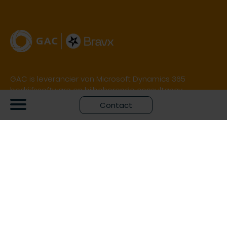
GAC is leverancier van Microsoft Dynamics 365
bedrijfssoftware en bijbehorende consultancy.
Contact
Het Luchtruim
Flight Forum 158, 5657 DD Eindhoven
+31 889 686 000
info@bravx.com
Zuiderpoort Office Complex Gaston Crommenlaan 4
9050 Gent, België
+32 (0)9 252 19 79
info@gac.be