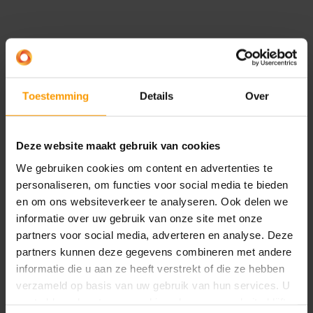
Vorige pagina
De standaard service module wordt met onze
‘Service uitbreidingen’ nog verder versterkt. In
Toestemming
Details
Over
combinatie met de andere modules die we
toevoegen aan Service wordt het gebruik
Deze website maakt gebruik van cookies
overzichtelijker en makkelijker gemaakt. Hieronder
We gebruiken cookies om content en advertenties te
staan de belangrijkste toevoegingen:
personaliseren, om functies voor social media te bieden
en om ons websiteverkeer te analyseren. Ook delen we
Inkooporders aanmaken vanuit de werkbon
informatie over uw gebruik van onze site met onze
van het serviceartikel
partners voor social media, adverteren en analyse. Deze
partners kunnen deze gegevens combineren met andere
Service artikel informatie wordt weergegeven in
informatie die u aan ze heeft verstrekt of die ze hebben
de feitenblokken
verzameld op basis van uw gebruik van hun services. U
Automatisch resourcenummers invullen in de
gaat akkoord met onze cookies als u onze website blijft