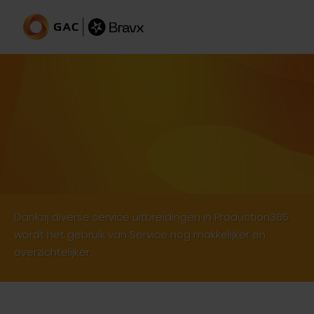
Service uitbreidingen
Dankzij diverse service uitbreidingen in Production365
wordt het gebruik van Service nog makkelijker en
overzichtelijker.