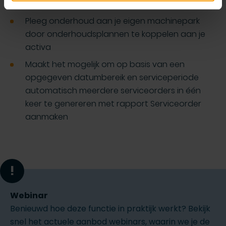
Maak serviceorders aan vanuit een RMA
Pleeg onderhoud aan je eigen machinepark
door onderhoudsplannen te koppelen aan je
activa
Maakt het mogelijk om op basis van een
opgegeven datumbereik en serviceperiode
automatisch meerdere serviceorders in één
keer te genereren met rapport Serviceorder
aanmaken
!
Webinar
Benieuwd hoe deze functie in praktijk werkt? Bekijk
snel het actuele aanbod webinars, waarin we je de