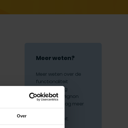
Meer weten?
Meer weten over de
functionaliteit
jaarovergang
projecten? Mignon
vertelt je graag meer
over deze
Over
functionaliteit.