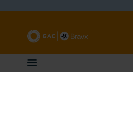
GAC Business Solutions
Locati
GAC is leverancier van Microsoft
Het Luch
Dynamics 365 bedrijfssoftware en
Flight F
bijbehorende consultancy.
+31 
info
Blijf op de hoogte