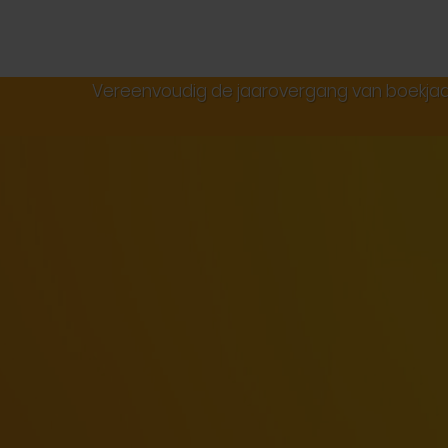
Jaarovergang projecten
Vereenvoudig de jaarovergang van boekjaa