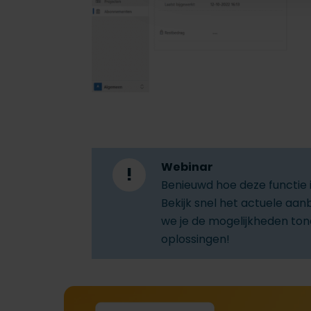
Webinar
!
Benieuwd hoe deze functie i
Bekijk snel het actuele aan
we je de mogelijkheden to
oplossingen!