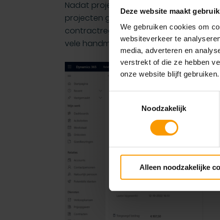
Nadat projectmanagers en relatiebeheer
Deze website maakt gebruik
projecten goed hebben gezet, wordt e
We gebruiken cookies om cont
contractregels en projecten aan te mak
websiteverkeer te analyseren
vele handmatige kopieeracties.
media, adverteren en analys
verstrekt of die ze hebben v
onze website blijft gebruiken.
Toestemmingsselectie
Noodzakelijk
Alleen noodzakelijke c