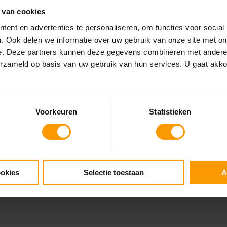
ders de instellingen in contracten en
 van cookies
en routine gedraaid om nieuwe contracten,
ent en advertenties te personaliseren, om functies voor social
en voor het nieuwe boekjaar. Dit voorkomt
. Ook delen we informatie over uw gebruik van onze site met on
e. Deze partners kunnen deze gegevens combineren met andere i
erzameld op basis van uw gebruik van hun services. U gaat akk
Voorkeuren
Statistieken
ookies
Selectie toestaan
A