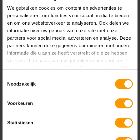
Naast verkooporders zullen er
We gebruiken cookies om content en advertenties te
verkoopretourorders, creditnota’s, service orders,
personaliseren, om functies voor social media te bieden
service facturen en service credit nota’s geboekt
en om ons websiteverkeer te analyseren. Ook delen we
worden. Op deze manier ontstaan er verschillende
informatie over uw gebruik van onze site met onze
typen documenten die via de VEKTIS standaard
partners voor social media, adverteren en analyse. Deze
gedeclareerd kunnen worden. Het kan voorkomen
partners kunnen deze gegevens combineren met andere
dat een declaratie wordt afgewezen, en de reden
informatie die u aan ze heeft verstrekt of die ze hebben
voor afwijzing wordt aangegeven door een
verzameld op basis van uw gebruik van hun services. U
codering in de retourinformatie. Een goedgekeurde
gaat akkoord met onze cookies als u onze website blijft
declaratie en een volledig of gedeeltelijke afkeuring
gebruiken.
Toestemmingsselectie
worden afgehandeld in
Medical365.
Noodzakelijk
Belangrijkste voordelen en kenmerken van deze
functionaliteit:
Voorkeuren
Volledige ondersteuning van het
Statistieken
declaratieverkeer met VECOZO voor het LH, AP
(medisch verbruik) of PM (podotherapie).