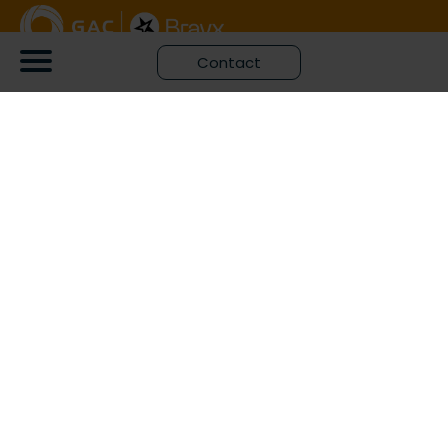
Contact
GAC is leverancier van Microsoft Dynamics 365
bedrijfssoftware en bijbehorende consultancy.
Het Luchtruim
Flight Forum 158, 5657 DD Eindhoven
+31 889 686 000
info@bravx.com
Zuiderpoort Office Complex Gaston Crommenlaan 4
9050 Gent, België
+32 (0)9 252 19 79
info@gac.be