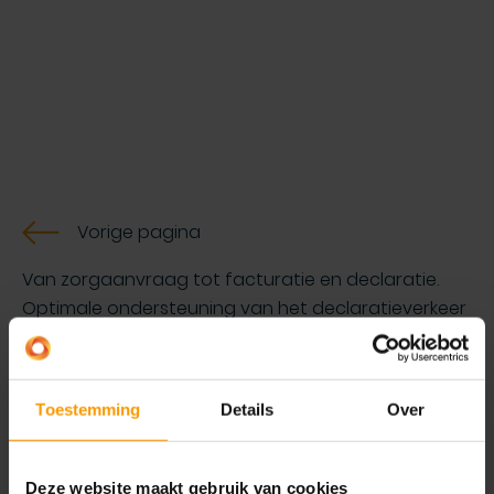
Vorige pagina
​​Van zorgaanvraag tot facturatie en declaratie​.
Optimale ondersteuning van het declaratieverkeer
met zorgverzekeraars en gemeenten (iWMO) via
VECOZO. Je hebt duidelijk inzicht in de verzonden
berichten. Op basis van een workflow en
Toestemming
Details
Over
geautomatiseerde functies kun je eventuele
afwijzingen behandelen.
Deze website maakt gebruik van cookies