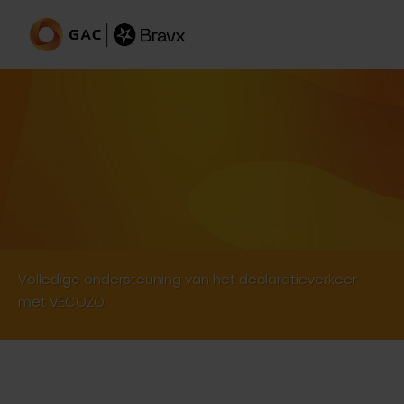
Declaratieberichten via VECOZO
Volledige ondersteuning van het declaratieverkeer
met VECOZO.