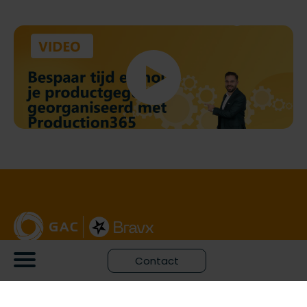
Contact
GAC is leverancier van Microsoft Dynamics 365
bedrijfssoftware en bijbehorende consultancy.