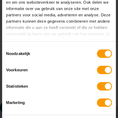
en om ons websiteverkeer te analyseren. Ook delen we
een file import.
informatie over uw gebruik van onze site met onze
Automatiseer deze integratie door de inzet van
partners voor social media, adverteren en analyse. Deze
Power Automate
toe te voegen en maak
partners kunnen deze gegevens combineren met andere
gebruik van een geautomatiseerde integratie.
informatie die u aan ze heeft verstrekt of die ze hebben
verzameld op basis van uw gebruik van hun services. U
Aangemaakte artikelgegevens kunnen
gaat akkoord met onze cookies als u onze website blijft
gecontroleerd worden, voor daadwerkelijk
gebruiken.
Toestemmingsselectie
artikel gegenereerd wordt.
Noodzakelijk
Data overname van o.a. artikelen, stuklijsten,
bewerkingsplannen, documenten, tekeningen
Voorkeuren
en links. Bestaande artikelen (volledig nieuw of
in stuklijsten) worden automatisch herkend en
gehighlight.
Statistieken
Marketing
!