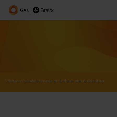
CAD-PDM-PLM-ERP integratie
Voorkom dubbele invoer en beheer van artikeldata