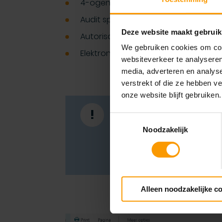
4-ogen principe
Audit spoor
Deze website maakt gebruik
Autorisatie op veldniveau
We gebruiken cookies om cont
Elektronische handtekening
websiteverkeer te analyseren
media, adverteren en analys
verstrekt of die ze hebben v
onze website blijft gebruiken.
Webinar
!
Toestemmingsselectie
Benieuwd hoe deze functie i
Noodzakelijk
Bekijk snel het actuele aan
we je de mogelijkheden to
oplossingen!
Alleen noodzakelijke c