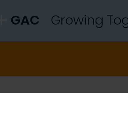
GAC
Growing To
e Eindhoven
Locatie Gent
truim
Zuiderpoort Office Complex G
orum 158, 5657 DD Eindhoven
Crommenlaan 4
9050 Gent, België
889 686 000
+32 (0)9 252 19 79
@bravx.com
info@gac.be