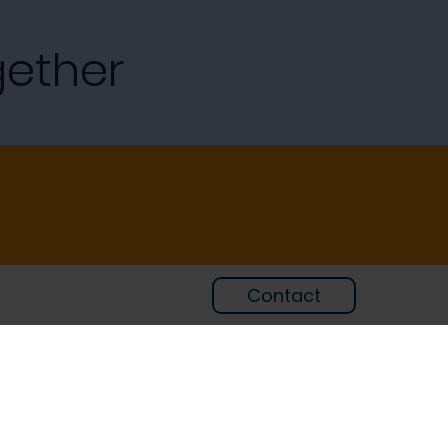
gether
Contact
Ga direct naar
aston
Contact
Support
Veelgestelde vragen
Opleidingen
Vacatures