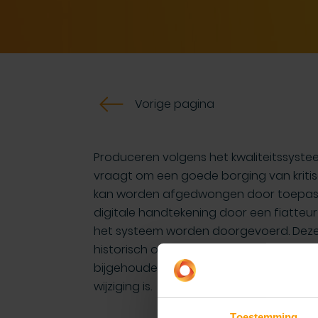
Vorige pagina
Produceren volgens het kwaliteitssyst
vraagt om een goede borging van kriti
kan worden afgedwongen door toepassin
digitale handtekening door een fiatteur
het systeem worden doorgevoerd. Deze w
historisch op te volgen door de uitgebrei
bijgehouden wie deze heeft doorgevoer
wijziging is.
Toestemming