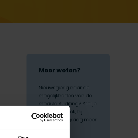
Meer weten?
Nieuwsgierig naar de
mogelijkheden van de
module Auditing? Stel je
vraag aan Nick, hij
vertelt je er graag meer
over!
Over