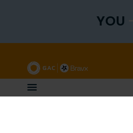
YOU
GAC Business Solutions
Locati
GAC is leverancier van Microsoft
Het Luch
Dynamics 365 bedrijfssoftware en
Flight F
bijbehorende consultancy.
+31 
info
Blijf op de hoogte