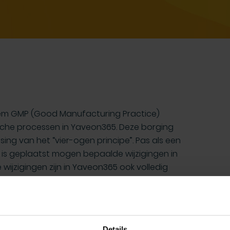
eem GMP (Good Manufacturing Practice)
sche processen in Yaveon365. Deze borging
g van het “vier-ogen principe”. Pas als een
 is geplaatst mogen bepaalde wijzigingen in
ijzigingen zijn in Yaveon365 ook volledig
de audittrail. Hierbij wordt per wijziging
d, op welke datum en wat de inhoudelijke
Details