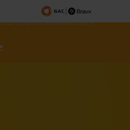
tral, zonder handmatig invullen
icrosoft Dynamics 365 Business Central
w