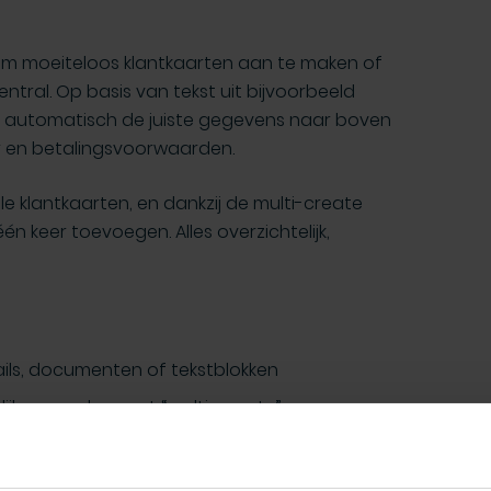
om moeiteloos klantkaarten aan te maken of
entral. Op basis van tekst uit bijvoorbeeld
 AI automatisch de juiste gegevens naar boven
r en betalingsvoorwaarden.
 klantkaarten, en dankzij de multi-create
één keer toevoegen. Alles overzichtelijk,
ils, documenten of tekstblokken
ijk aanmaken met “multi-create”
atching en bijwerken waar nodig
n pas daarna definitief opslaan