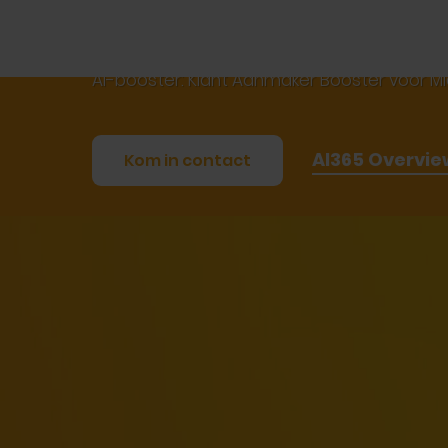
Klant Aanmaker Booster
Maak snel nieuwe klanten aan in Business Cen
AI-booster: Klant Aanmaker Booster voor M
AI365 Overvie
Kom in contact