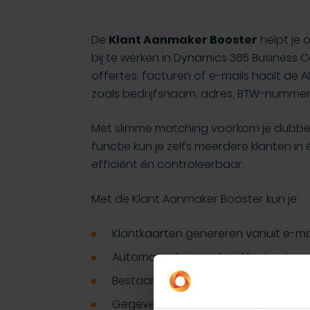
De
Klant Aanmaker Booster
helpt je 
bij te werken in Dynamics 365 Business C
offertes, facturen of e-mails haalt de
zoals bedrijfsnaam, adres, BTW-numme
Met slimme matching voorkom je dubbele
functie kun je zelfs meerdere klanten in 
efficiënt én controleerbaar.
Met de Klant Aanmaker Booster kun je:
Klantkaarten genereren vanuit e-ma
Automatisch meerdere klanten tegel
Bestaande klanten herkennen via m
Gegevens controleren, aanpassen e