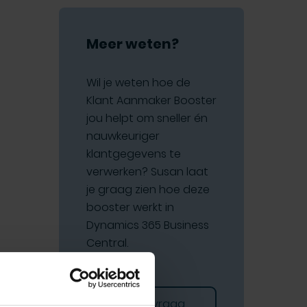
Meer weten?
Wil je weten hoe de
Klant Aanmaker Booster
jou helpt om sneller én
nauwkeuriger
klantgegevens te
verwerken? Susan laat
je graag zien hoe deze
booster werkt in
Dynamics 365 Business
Central.
Stel je vraag