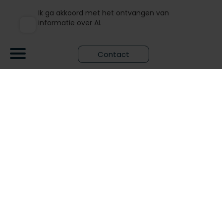
Ik ga akkoord met het ontvangen van
informatie over AI.
Contact
Verzenden