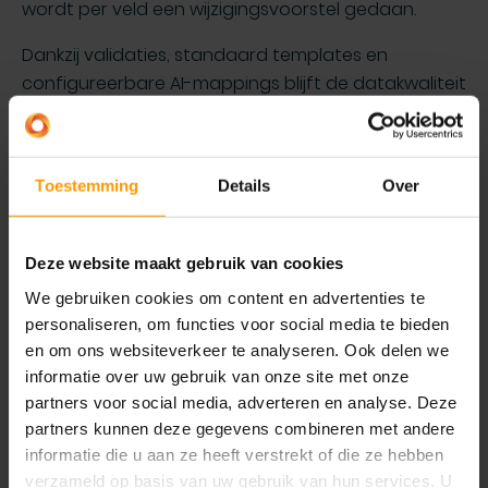
wordt per veld een wijzigingsvoorstel gedaan.
Dankzij validaties, standaard templates en
configureerbare AI-mappings blijft de datakwaliteit
hoog en worden fouten uit handmatige invoer tot
een minimum beperkt. De booster is ontworpen om
stamdata-beheer schaalbaar en
Toestemming
Details
Over
gebruiksvriendelijk te maken.
Met de Item Aanmaker Booster kun je:
Deze website maakt gebruik van cookies
Artikelen creëren vanuit platte tekst of
We gebruiken cookies om content en advertenties te
meerdere CSV-regels (single of bulk)
personaliseren, om functies voor social media te bieden
en om ons websiteverkeer te analyseren. Ook delen we
Bestaande artikelen bijwerken via een geplakte
informatie over uw gebruik van onze site met onze
tekst of CSV-data
partners voor social media, adverteren en analyse. Deze
AI automatisch velden laten extraheren zoals
partners kunnen deze gegevens combineren met andere
artikelnummer, omschrijving, eenheid,
informatie die u aan ze heeft verstrekt of die ze hebben
categorie, leverancier, EAN, kosten/prijs (indien
verzameld op basis van uw gebruik van hun services. U