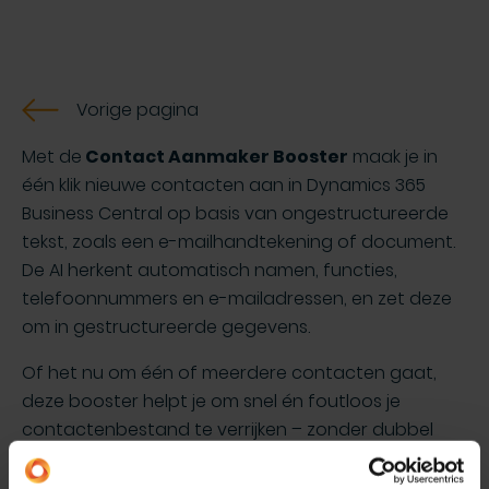
Vorige pagina
Met de
Contact Aanmaker Booster
maak je in
één klik nieuwe contacten aan in Dynamics 365
Business Central op basis van ongestructureerde
tekst, zoals een e-mailhandtekening of document.
De AI herkent automatisch namen, functies,
telefoonnummers en e-mailadressen, en zet deze
om in gestructureerde gegevens.
Of het nu om één of meerdere contacten gaat,
deze booster helpt je om snel én foutloos je
contactenbestand te verrijken – zonder dubbel
werk of gemiste info.