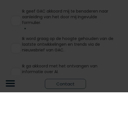
Ik geef GAC akkoord mij te benaderen naar
aanleiding van het door mij ingevulde
formulier.
Ik word graag op de hoogte gehouden van de
laatste ontwikkelingen en trends via de
nieuwsbrief van GAC.
Ik ga akkoord met het ontvangen van
informatie over AI.
Contact
Verzenden