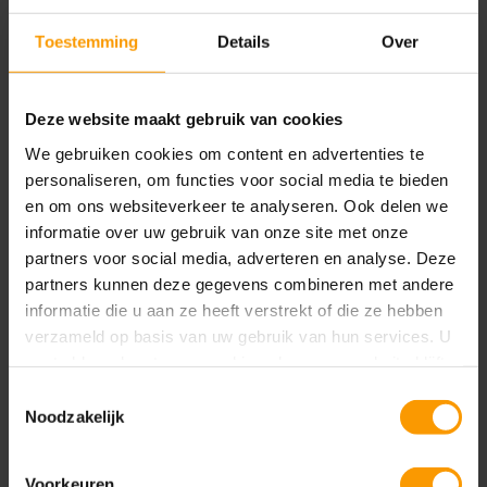
Met de Contact Aanmaker Booster kun je:
Toestemming
Details
Over
Contacten aanmaken vanuit vrije tekst (zoals
een e-mail of notitie)
Deze website maakt gebruik van cookies
Automatisch meerdere contacten tegelijk
genereren met “multi-create”
We gebruiken cookies om content en advertenties te
personaliseren, om functies voor social media te bieden
Dubbele invoer voorkomen met slimme
en om ons websiteverkeer te analyseren. Ook delen we
contactmatching
informatie over uw gebruik van onze site met onze
Contactgegevens controleren, aanpassen of
partners voor social media, adverteren en analyse. Deze
bevestigen vóór aanmaak
partners kunnen deze gegevens combineren met andere
informatie die u aan ze heeft verstrekt of die ze hebben
Werken met volledige en actuele data binnen
verzameld op basis van uw gebruik van hun services. U
Business Central
gaat akkoord met onze cookies als u onze website blijft
gebruiken.
Toestemmingsselectie
Noodzakelijk
Voorkeuren