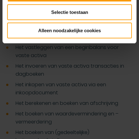
ontwikkeld zijn.
Selectie toestaan
Onderwerpen:
Het inrichten van de vaste activa module
Alleen noodzakelijke cookies
Het aanmaken van een vast activum
Het vastleggen van een beginbalans voor
vaste activa
Het invoeren van vaste activa transacties in
dagboeken
Het inkopen van vaste activa via een
inkoopdocument
Het berekenen en boeken van afschrijving
Het boeken van waardevermindering en –
vermeerdering
Het boeken van (gedeeltelijke)