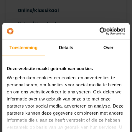
Online/Klassikaal
Online / Klassikaal
Opleidingsniveau
Toestemming
Details
Over
Training Business Central Basis
Prijs
Deze website maakt gebruik van cookies
€ 250,00 p.p. per dagdeel
We gebruiken cookies om content en advertenties te
personaliseren, om functies voor social media te bieden
en om ons websiteverkeer te analyseren. Ook delen we
Inschrijven
informatie over uw gebruik van onze site met onze
partners voor social media, adverteren en analyse. Deze
partners kunnen deze gegevens combineren met andere
informatie die u aan ze heeft verstrekt of die ze hebben
verzameld op basis van uw gebruik van hun services. U
Terug naar opleidingsoverzicht