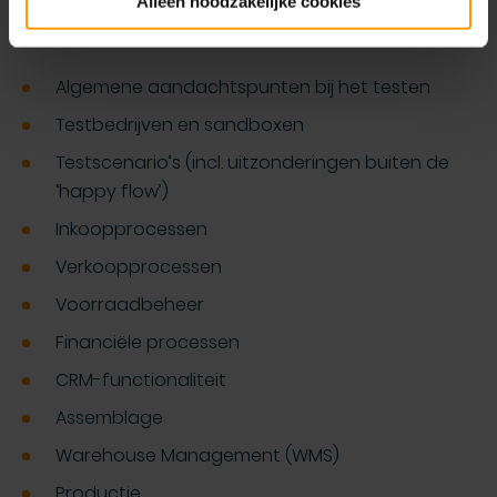
Alleen noodzakelijke cookies
Testen
Algemene aandachtspunten bij het testen
Testbedrijven en sandboxen
Testscenario’s (incl. uitzonderingen buiten de
‘happy flow’)
Inkoopprocessen
Verkoopprocessen
Voorraadbeheer
Financiële processen
CRM-functionaliteit
Assemblage
Warehouse Management (WMS)
Productie